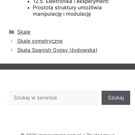
12.5. Elektronika i eksperyment:
Prostota struktury umożliwia
manipulację i modulację
Kategorie
Skale
Skale symetryczne
Skala Spanish Gypsy (żydowska)
Szukaj
Szukaj