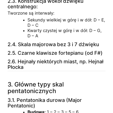
2.3. Konstrukcja wokół dźwięku
centralnego:
Tworzone są interwały:
Sekundy wielkiej w górę i w dół: D – E,
D – C
Kwarty czystej w górę i w dół: D – G,
D – A
2.4. Skala majorowa bez 3 i 7 dźwięku
2.5. Czarne klawisze fortepianu (od F#)
2.6. Hejnały niektórych miast, np. Hejnał
Płocka
3. Główne typy skal
pentatonicznych
3.1. Pentatonika durowa (Major
Pentatonic)
Budowa:
1 – 2 – 3 – 5 – 6