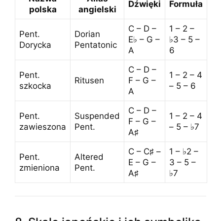
Dźwięki
Formuła
polska
angielski
C – D –
1 – 2 –
Pent.
Dorian
E♭ – G –
♭3 – 5 –
Dorycka
Pentatonic
A
6
C – D –
Pent.
1 – 2 – 4
Ritusen
F – G –
szkocka
– 5 – 6
A
C – D –
Pent.
Suspended
1 – 2 – 4
F – G –
zawieszona
Pent.
– 5 – ♭7
A♯
C – C♯ –
1 – ♭2 –
Pent.
Altered
E – G –
3 – 5 –
zmieniona
Pent.
A♯
♭7