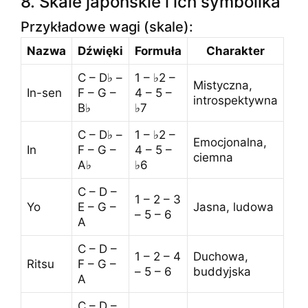
8. Skale japońskie i ich symbolika
Przykładowe wagi (skale):
Nazwa
Dźwięki
Formuła
Charakter
C – D♭ –
1 – ♭2 –
Mistyczna,
In-sen
F – G –
4 – 5 –
introspektywna
B♭
♭7
C – D♭ –
1 – ♭2 –
Emocjonalna,
In
F – G –
4 – 5 –
ciemna
A♭
♭6
C – D –
1 – 2 – 3
Yo
E – G –
Jasna, ludowa
– 5 – 6
A
C – D –
1 – 2 – 4
Duchowa,
Ritsu
F – G –
– 5 – 6
buddyjska
A
C – D –