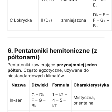
E♭
D♭ – E –
C Lokrycka
II (D♭)
zmniejszona
F – G♭ –
B♭
6. Pentatoniki hemitoniczne (z
półtonami)
Pentatoniki zawierające
przynajmniej jeden
półton
. Często egzotyczne, używane do
niestandardowych klimatów.
Nazwa
Dźwięki
Formuła
Charakterystyka
C – D♭ –
1 – ♭2 –
Mistyczna,
In-sen
F – G –
4 – 5 –
orientalna
B♭
♭7