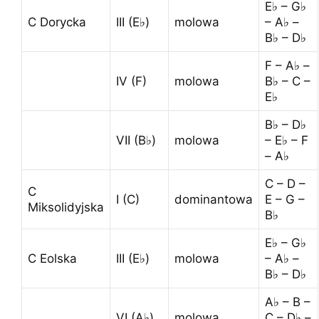
E♭ – G♭
C Dorycka
III (E♭)
molowa
– A♭ –
B♭ – D♭
F – A♭ –
IV (F)
molowa
B♭ – C –
E♭
B♭ – D♭
VII (B♭)
molowa
– E♭ – F
– A♭
C – D –
C
I (C)
dominantowa
E – G –
Miksolidyjska
B♭
E♭ – G♭
C Eolska
III (E♭)
molowa
– A♭ –
B♭ – D♭
A♭ – B –
VI (A♭)
molowa
C – D♭ –