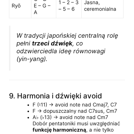
1 – 2 – 3
Jasna,
Ryō
E – G –
– 5 – 6
ceremonialna
A
W tradycji japońskiej centralną rolę
pełni
trzeci dźwięk
, co
odzwierciedla ideę równowagi
(yin-yang).
9. Harmonia i dźwięki avoid
F (♮11) → avoid note nad Cmaj7, C7
F → dopuszczalny nad C7sus, Cm7
A♭ (♭13) → avoid note nad Cm7
Dobór pentatoniki musi uwzględniać
funkcję harmoniczną
, a nie tylko