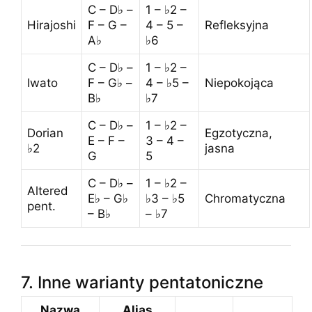
C – D♭ –
1 – ♭2 –
Hirajoshi
F – G –
4 – 5 –
Refleksyjna
A♭
♭6
C – D♭ –
1 – ♭2 –
Iwato
F – G♭ –
4 – ♭5 –
Niepokojąca
B♭
♭7
C – D♭ –
1 – ♭2 –
Dorian
Egzotyczna,
E – F –
3 – 4 –
♭2
jasna
G
5
C – D♭ –
1 – ♭2 –
Altered
E♭ – G♭
♭3 – ♭5
Chromatyczna
pent.
– B♭
– ♭7
7. Inne warianty pentatoniczne
Nazwa
Alias