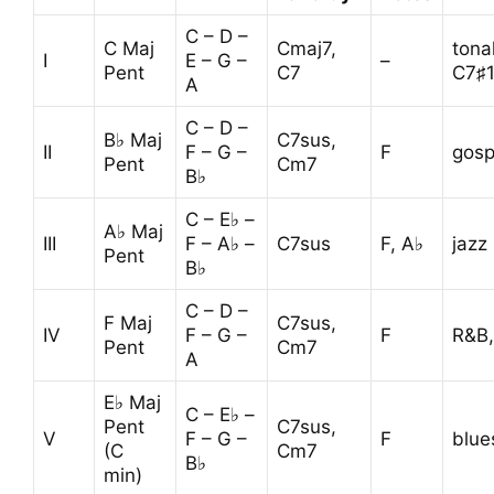
C – D –
C Maj
Cmaj7,
tona
I
E – G –
–
Pent
C7
C7♯1
A
C – D –
B♭ Maj
C7sus,
II
F – G –
F
gosp
Pent
Cm7
B♭
C – E♭ –
A♭ Maj
III
F – A♭ –
C7sus
F, A♭
jazz
Pent
B♭
C – D –
F Maj
C7sus,
IV
F – G –
F
R&B,
Pent
Cm7
A
E♭ Maj
C – E♭ –
Pent
C7sus,
V
F – G –
F
blue
(C
Cm7
B♭
min)