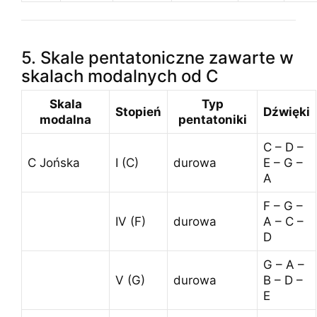
5. Skale pentatoniczne zawarte w
skalach modalnych od C
Skala
Typ
Stopień
Dźwięki
modalna
pentatoniki
C – D –
C Jońska
I (C)
durowa
E – G –
A
F – G –
IV (F)
durowa
A – C –
D
G – A –
V (G)
durowa
B – D –
E