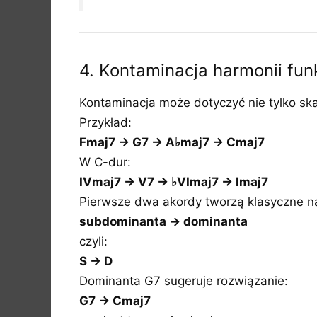
4. Kontaminacja harmonii fun
Kontaminacja może dotyczyć nie tylko ska
Przykład:
Fmaj7 → G7 → A♭maj7 → Cmaj7
W C-dur:
IVmaj7 → V7 → ♭VImaj7 → Imaj7
Pierwsze dwa akordy tworzą klasyczne n
subdominanta → dominanta
czyli:
S → D
Dominanta G7 sugeruje rozwiązanie:
G7 → Cmaj7