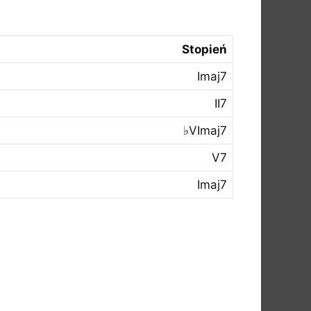
Stopień
Imaj7
II7
♭VImaj7
V7
Imaj7