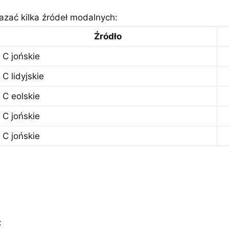
zać kilka źródeł modalnych:
Źródło
C jońskie
C lidyjskie
C eolskie
C jońskie
C jońskie
: