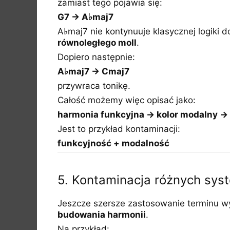
zamiast tego pojawia się:
G7 → A♭maj7
A♭maj7 nie kontynuuje klasycznej logiki
równoległego moll
.
Dopiero następnie:
A♭maj7 → Cmaj7
przywraca tonikę.
Całość możemy więc opisać jako:
harmonia funkcyjna → kolor modalny → 
Jest to przykład kontaminacji:
funkcyjność + modalność
5. Kontaminacja różnych sy
Jeszcze szersze zastosowanie terminu wys
budowania harmonii
.
Na przykład: