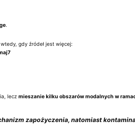
nge
.
wtedy, gdy źródeł jest więcej:
maj7
ia, lecz
mieszanie kilku obszarów modalnych w ramac
hanizm zapożyczenia, natomiast kontaminac