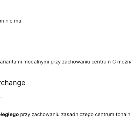
im nie ma.
ariantami modalnymi przy zachowaniu centrum C można
erchange
.
ległego
przy zachowaniu zasadniczego centrum tonaln