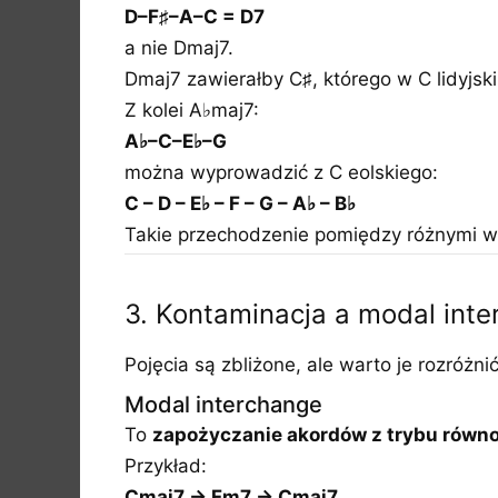
D–F♯–A–C = D7
a nie Dmaj7.
Dmaj7 zawierałby C♯, którego w C lidyjsk
Z kolei A♭maj7:
A♭–C–E♭–G
można wyprowadzić z C eolskiego:
C – D – E♭ – F – G – A♭ – B♭
Takie przechodzenie pomiędzy różnymi w
3. Kontaminacja a modal int
Pojęcia są zbliżone, ale warto je rozróżnić
Modal interchange
To
zapożyczanie akordów z trybu równo
Przykład:
Cmaj7 → Fm7 → Cmaj7