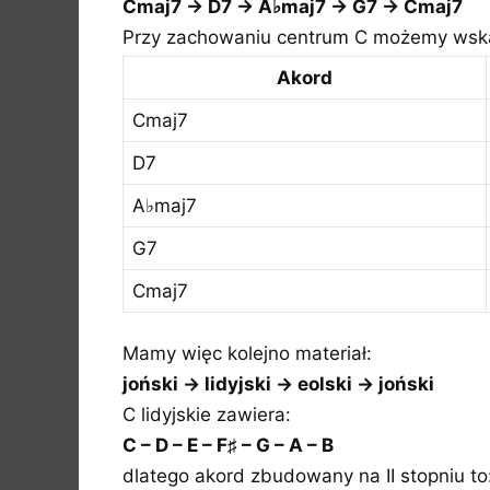
Cmaj7 → D7 → A♭maj7 → G7 → Cmaj7
Przy zachowaniu centrum C możemy wska
Akord
Cmaj7
D7
A♭maj7
G7
Cmaj7
Mamy więc kolejno materiał:
joński → lidyjski → eolski → joński
C lidyjskie zawiera:
C – D – E – F♯ – G – A – B
dlatego akord zbudowany na II stopniu to