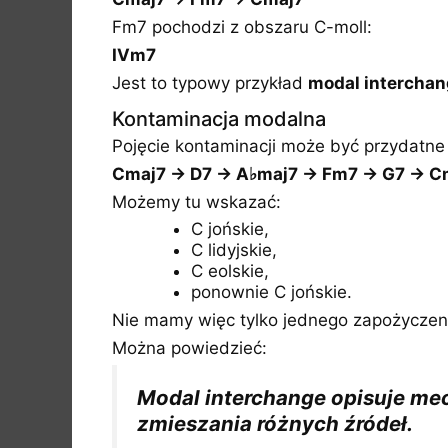
Fm7 pochodzi z obszaru C-moll:
IVm7
Jest to typowy przykład
modal intercha
Kontaminacja modalna
Pojęcie kontaminacji może być przydatne 
Cmaj7 → D7 → A♭maj7 → Fm7 → G7 → C
Możemy tu wskazać:
C jońskie,
C lidyjskie,
C eolskie,
ponownie C jońskie.
Nie mamy więc tylko jednego zapożyczen
Można powiedzieć:
Modal interchange opisuje mec
zmieszania różnych źródeł.